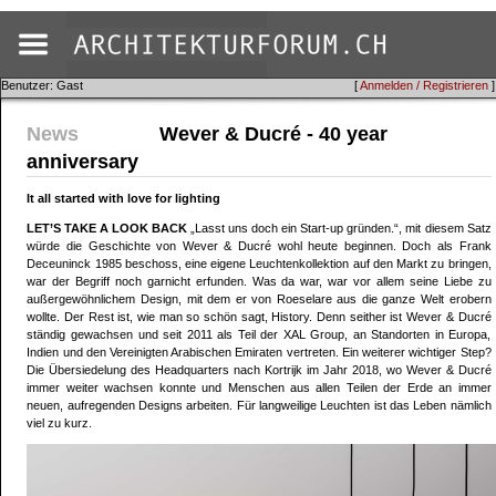
Benutzer: Gast
[
Anmelden / Registrieren
]
News
Wever & Ducré - 40 year
anniversary
It all started with love for lighting
LET’S TAKE A LOOK BACK
„Lasst uns doch ein Start-up gründen.“, mit diesem Satz
würde die Geschichte von Wever & Ducré wohl heute beginnen. Doch als Frank
Deceuninck 1985 beschoss, eine eigene Leuchtenkollektion auf den Markt zu bringen,
war der Begriff noch garnicht erfunden. Was da war, war vor allem seine Liebe zu
außergewöhnlichem Design, mit dem er von Roeselare aus die ganze Welt erobern
wollte. Der Rest ist, wie man so schön sagt, History. Denn seither ist Wever & Ducré
ständig gewachsen und seit 2011 als Teil der XAL Group, an Standorten in Europa,
Indien und den Vereinigten Arabischen Emiraten vertreten. Ein weiterer wichtiger Step?
Die Übersiedelung des Headquarters nach Kortrijk im Jahr 2018, wo Wever & Ducré
immer weiter wachsen konnte und Menschen aus allen Teilen der Erde an immer
neuen, aufregenden Designs arbeiten. Für langweilige Leuchten ist das Leben nämlich
viel zu kurz.