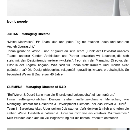
Iconic people
JOHAN – Managing Director
“Meine Motivation? Ein Team, das uns jeden Tag mit frischen Ideen und starkem
Antrieb überrascht.“
Johan glaubt an Werte – und er glaubt an sein Team. „Dank der Flexibilität unseres
Teams, unserer Kunden, Architekten und Partner entwerfen wir Leuchten, die sich
stets mit den Designtrends weiterentwickeln.“, freut sich der Managing Director, der
einst in der Logistik begann. Was sich für Johan trotz Karriere und Trends nicht
geändert hat? Die Designphilosophie: zeitgemäß, geradlinig, kreativ, erschwinglich. So
begeistert Wever & Ducré seit 40 Jahren!
CLEMENS – Managing Director of R&D
“Bei Wever & Ducré kann man die Energie und Leidenschaft einfach spüren.”
Hinter außergewöhnlichen Designs stehen außergewöhnliche Menschen, wie
Managing Director for Research & Development Clemens, der das Wever & Ducré -
Team in Barcelona leitet. Über seinen Job sagt er: „Wir denken ähnlich und teilen die
selben Werte. Deshalb ist Wever & Ducré für mich wie ein kreativer Mikrokosmos.“
Kein Wunder, dass aus so viel Begeisterung nur die besten Produkte entstehen.