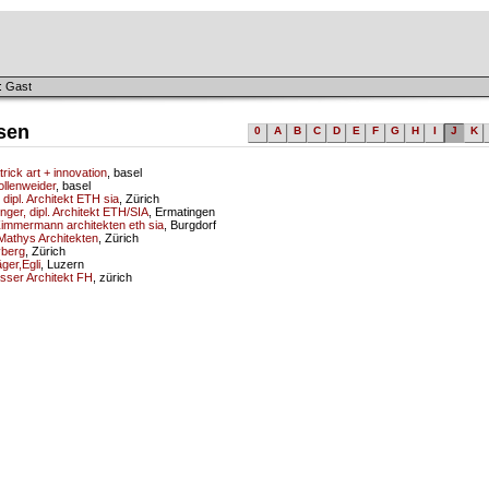
: Gast
sen
0
A
B
C
D
E
F
G
H
I
J
K
atrick art + innovation
, basel
ollenweider
, basel
 dipl. Architekt ETH sia
, Zürich
nger, dipl. Architekt ETH/SIA
, Ermatingen
Zimmermann architekten eth sia
, Burgdorf
Mathys Architekten
, Zürich
yberg
, Zürich
ger,Egli
, Luzern
sser Architekt FH
, zürich