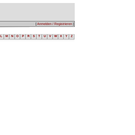
[
Anmelden / Registrieren
]
L
M
N
O
P
R
S
T
U
V
W
X
Y
Z