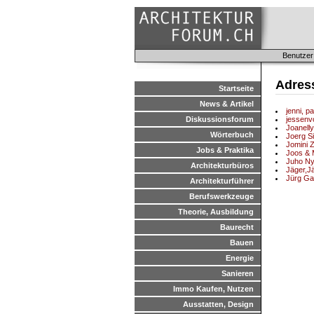
Benutzer
Adres
Startseite
News & Artikel
jenni, p
Diskussionsforum
jessenv
Joanelly
Wörterbuch
Joerg Si
Jomini 
Jobs & Praktika
Joos & 
Juho N
Architekturbüros
Jäger,Jä
Jürg Ga
Architekturführer
Berufswerkzeuge
Theorie, Ausbildung
Baurecht
Bauen
Energie
Sanieren
Immo Kaufen, Nutzen
Ausstatten, Design