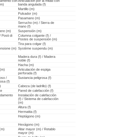
zamento con
Articulación por la mitad con
(m)
banda angulada (f)
Martillo (m)
Pulsador (m)
Pasamano (m)
Serrucho (m) / Sierra de
mano (f)
ere (m)
Suspensión (m)
 Posti di
Columna colgante (f) /
Postes de suspensión (m)
Tira para colgar (f)
ensione (m)
Système suspendu (m)
Madera dura (f) / Madera
noble (f)
Hacha (m)
 (m)
Articulación de espiga
perforada (f)
oso /
Sustancia peligrosa (f)
osa (f)
)
Cabeza (de ladrillo) (f)
te
Pared de calefacción (f)
aldamento
Instalación de calefacción
(f) / Sistema de calefacción
(m)
Altura (f)
Hermatita (f)
Heptágono (m)
Hexágono (m)
(m)
Altar mayor (m) / Retablo
mayor (m)