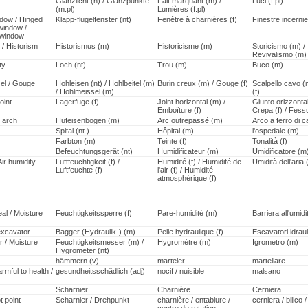
Glanzlicht (n) / Glanzpunkte
Fait marquant (m) /
Luci (f.pl)
(m.pl)
Lumières (f.pl)
dow / Hinged
Klapp-flügelfenster (nt)
Fenêtre à charnières (f)
Finestre incernie
window /
window
 / Historism
Historismus (m)
Historicisme (m)
Storicismo (m) /
Revivalismo (m)
ty
Loch (nt)
Trou (m)
Buco (m)
sel / Gouge
Hohleisen (nt) / Hohlbeitel (m)
Burin creux (m) / Gouge (f)
Scalpello cavo (
/ Hohlmeissel (m)
(f)
oint
Lagerfuge (f)
Joint horizontal (m) /
Giunto orizzontal
Emboîture (f)
Crepa (f) / Fessu
 arch
Hufeisenbogen (m)
Arc outrepassé (m)
Arco a ferro di c
Spital (nt.)
Hôpital (m)
l'ospedale (m)
Farbton (m)
Teinte (f)
Tonalità (f)
Befeuchtungsgerät (nt)
Humidificateur (m)
Umidificatore (m
Air humidity
Luftfeuchtigkeit (f) /
Humidité (f) / Humidité de
Umidità dell'aria (
Luftfeuchte (f)
l'air (f) / Humidité
atmosphérique (f)
al / Moisture
Feuchtigkeitssperre (f)
Pare-humidité (m)
Barriera all'umidi
excavator
Bagger (Hydraulik-) (m)
Pelle hydraulique (f)
Escavatori idraul
 / Moisture
Feuchtigkeitsmesser (m) /
Hygromètre (m)
Igrometro (m)
Hygrometer (nt)
hämmern (v)
marteler
martellare
armful to health /
gesundheitsschädlich (adj)
nocif / nuisible
malsano
Scharnier
Charnière
Cerniera
t point
Scharnier / Drehpunkt
charnière / entablure /
cerniera / bilico 