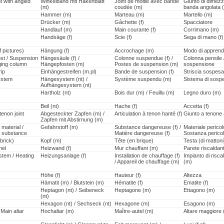
nt with angled
Winkelband mit Hakenblatt
Joint de moitié avec bande
Giunto di dimez
(nt)
coudée (m)
banda angolata 
Hammer (m)
Marteau (m)
Martello (m)
Drücker (m)
Gâchette (f)
Spacciatore
Handlauf (m)
Main courante (f)
Corrimano (m)
Handsäge (f)
Scie (f)
Sega di mano (f)
 pictures)
Hängung (f)
Accrochage (m)
Modo di apprend
st / Suspension
Hängesäule (f) /
Colonne suspendue (f) /
Colonna pensile /
ging column
Hängepfosten (m)
Postes de suspension (m)
sospensione
rip
Einhängestreifen (m.pl)
Bande de suspension (f)
Striscia sospesa
ystem
Hängesystem (nt) /
Système suspendu (m)
Sistema di sosp
Aufhängesystem (nt)
Hartholz (nt)
Bois dur (m) / Feuillu (m)
Legno duro (m)
Beil (nt)
Hache (f)
Accetta (f)
enon joint
Abgesteckter Zapfen (m) /
Articulation à tenon hanté (f)
Giunto a tenone
Zapfen mit Abstirnung (m)
material /
Gefahrstoff (m)
Substance dangereuse (f) /
Materiale pericol
 substance
Matière dangereuse (f)
Sostanza pericol
brick)
Kopf (m)
Tête (en brique)
Testa (di mattoni
nel
Heizwand (f)
Mur chauffant (m)
Parete riscaldan
stem / Heating
Heizungsanlage (f)
Installation de chauffage (f)
Impianto di risc
/ Appareil de chauffage (m)
(m)
Höhe (f)
Hauteur (f)
Altezza
Hämatit (m) / Blutstein (m)
Hématite (f)
Ematite (f)
Heptagon (nt) / Seibeneck
Heptagone (m)
Ettagono (m)
(nt)
Hexagon (nt) / Sechseck (nt)
Hexagone (m)
Esagono (m)
 Main altar
Hochaltar (m)
Maître-autel (m)
Altare maggiore 