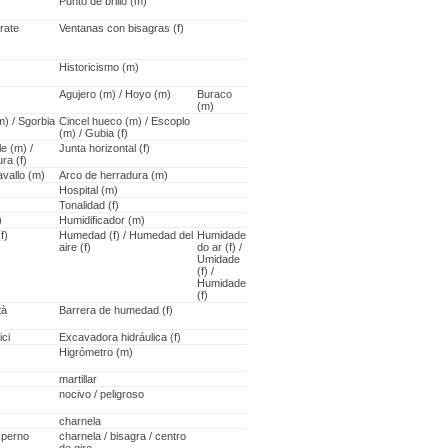
Punto de brillo (m)
rate
Ventanas con bisagras (f)
Historicismo (m)
Agujero (m) / Hoyo (m)
Buraco
(m)
m) / Sgorbia
Cincel hueco (m) / Escoplo
(m) / Gubia (f)
e (m) /
Junta horizontal (f)
ra (f)
avallo (m)
Arco de herradura (m)
Hospital (m)
Tonalidad (f)
)
Humidificador (m)
f)
Humedad (f) / Humedad del
Humidade
aire (f)
do ar (f) /
Umidade
(f) /
Humidade
(f)
tà
Barrera de humedad (f)
ici
Excavadora hidráulica (f)
Higrómetro (m)
martillar
nocivo / peligroso
charnela
/ perno
charnela / bisagra / centro