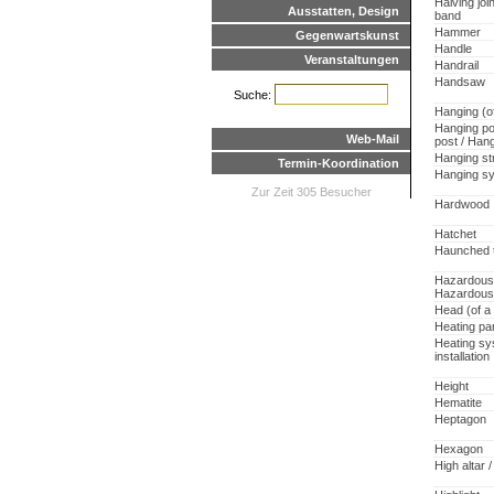
Halving joi
Ausstatten, Design
band
Hammer
Gegenwartskunst
Handle
Veranstaltungen
Handrail
Handsaw
Suche:
Hanging (of
Hanging po
Web-Mail
post / Han
Hanging st
Termin-Koordination
Hanging s
Zur Zeit 305 Besucher
Hardwood
Hatchet
Haunched t
Hazardous 
Hazardous
Head (of a 
Heating pa
Heating sy
installation
Height
Hematite
Heptagon
Hexagon
High altar /