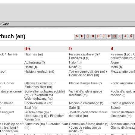
: Gast
rbuch (en)
A
B
C
D
E
F
G
H
I
J
K
de
fr
it
ck / Hairline
Haarriss (m)
Fissure capillaire (f) /
Fessure (f.pl) /
Fendilles (f.pl)
dell'attaccatura d
Aufhalzung (f)
Halo (m)
Alone
Hälfte (f)
Moitié (f)
Metà (f)
roof
Halbtonnendach (nt)
Toit en demi-cylindre (m) /
Mezza tetto bari
Demi toit de baril (m)
nt / Corner
Glattes Eckblatt (nt) /
Plaque d'angle lisse (f)
Foglio angolare l
t
Einfaches Blatt (nt)
 dovetail corner
Schwalbenschwanzeckblatt
Vantail d'angle à queue
Foglia d'angolo a
(nt) / Hakenblatt mit
d'aronde (m)
rondine (f)
Weichschwanz (nt)
red house
Fachwerkhaus (nt)
Maison à colombage (f)
Casa a graticcio 
m
Saal (m)
Salle (f)
Salone
sing joint
Stufenkamm (m) /
Joint de croisement réduit
Giunto di attrav
Überblattung (f) / Einfacher
de moitié (m)
dimezzato (m)
Kamm (m)
t / Half-lap scarf
Blattstoss (m) / Gerades Blatt
Connexion à lame droite (f)
Attacco lama drit
ght leaf joint /
(nt)
/ Joint de réduction de
Giunto di dimez
af connection
moitié (m)