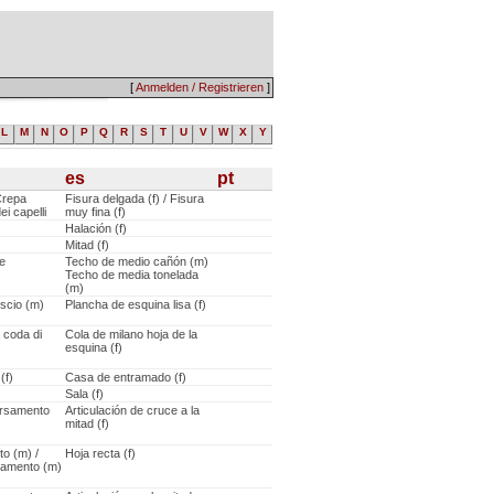
[
Anmelden / Registrieren
]
L
M
N
O
P
Q
R
S
T
U
V
W
X
Y
es
pt
 Crepa
Fisura delgada (f) / Fisura
ei capelli
muy fina (f)
Halación (f)
Mitad (f)
le
Techo de medio cañón (m)
Techo de media tonelada
(m)
iscio (m)
Plancha de esquina lisa (f)
 coda di
Cola de milano hoja de la
esquina (f)
(f)
Casa de entramado (f)
Sala (f)
ersamento
Articulación de cruce a la
mitad (f)
to (m) /
Hoja recta (f)
zamento (m)