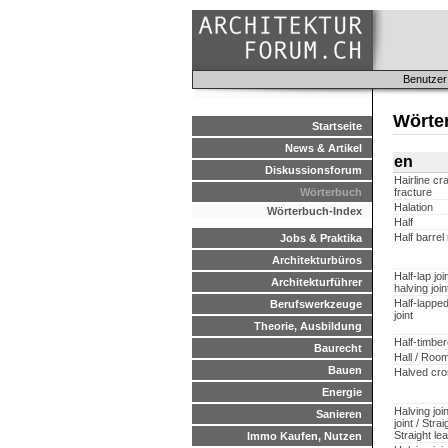
Benutzer
Wörte
Startseite
News & Artikel
en
Diskussionsforum
Hairline cra
Wörterbuch
fracture
Halation
Wörterbuch-Index
Half
Half barrel 
Jobs & Praktika
Architekturbüros
Half-lap joi
Architekturführer
halving join
Half-lapped
Berufswerkzeuge
joint
Theorie, Ausbildung
Half-timbe
Baurecht
Hall / Roo
Bauen
Halved cros
Energie
Halving join
Sanieren
joint / Strai
Straight le
Immo Kaufen, Nutzen