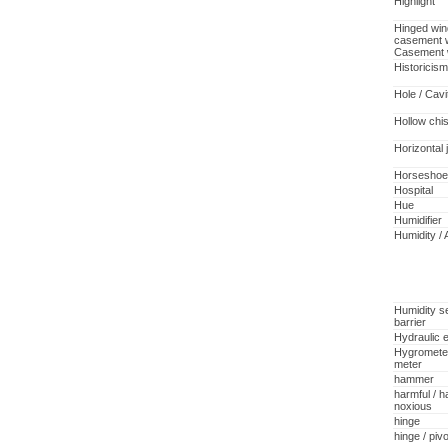
Highlight
Hinged win
casement 
Casement 
Historicism
Hole / Cavi
Hollow chi
Horizontal j
Horseshoe
Hospital
Hue
Humidifier
Humidity / 
Humidity se
barrier
Hydraulic 
Hygrometer
meter
hammer
harmful / h
noxious
hinge
hinge / pivo