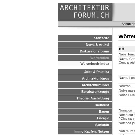
Benutzer
Wörte
Startseite
News & Artikel
en
Diskussionsforum
Naos Temp
Wörterbuch
Nave / Cent
Central ais
Wörterbuch-Index
Jobs & Praktika
Nave / Lo
Architekturbüros
Architekturführer
Neutron
Noble gase
Berufswerkzeuge
Noise / Din
Theorie, Ausbildung
Baurecht
Nonagon
Bauen
Notch cut 
Energie
/ Chip carv
Notched joi
Sanieren
Nutzraum 
Immo Kaufen, Nutzen