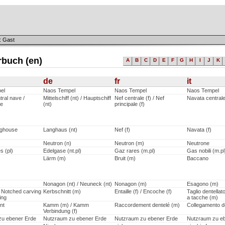
: Gast
rbuch (en)
A
B
C
D
E
F
G
H
I
J
K
de
fr
it
el
Naos Tempel
Naos Tempel
Naos Tempel
ral nave /
Mittelschiff (nt) / Hauptschiff
Nef centrale (f) / Nef
Navata central
le
(nt)
principale (f)
nghouse
Langhaus (nt)
Nef (f)
Navata (f)
Neutron (n)
Neutron (m)
Neutrone
s (pl)
Edelgase (nt.pl)
Gaz rares (m.pl)
Gas nobili (m.pl
Lärm (m)
Bruit (m)
Baccano
Nonagon (nt) / Neuneck (nt)
Nonagon (m)
Esagono (m)
/ Notched carving
Kerbschnitt (m)
Entaille (f) / Encoche (f)
Taglio dentellato
ing
a tacche (m)
nt
Kamm (m) / Kamm
Raccordement dentelé (m)
Collegamento de
Verbindung (f)
zu ebener Erde
Nutzraum zu ebener Erde
Nutzraum zu ebener Erde
Nutzraum zu e