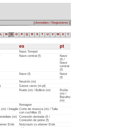
[
Anmelden / Registrieren
]
L
M
N
O
P
Q
R
S
T
U
V
W
X
Y
es
pt
Naos Tempel
e
Nave central (f)
Nave
(f) /
Nave
central
(f)
Nave (f)
Nave
(f)
Neutrón (m)
)
Gases raros (m.pl)
Ruido (m) / Bullicio (m)
Ruído
(m) /
Barulho
(m)
Nonagon
 (m) / Intaglio
Corte de muesca (m) / Talla
con cuchillas (f)
ntellato (m)
Conexión dentada (f) /
Conexión de peine (f)
bener Erde
Nutzraum zu ebener Erde